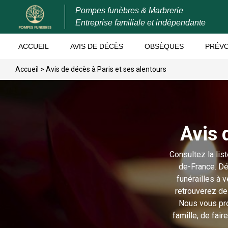
Pompes funèbres & Marbrerie
Entreprise familiale et indépendante
ACCUEIL
AVIS DE DÉCÈS
OBSÈQUES
PRÉV
Accueil
>
Avis de décès à Paris et ses alentours
Avis 
Consultez la lis
de-France. Dé
funérailles à 
retrouverez de
Nous vous pr
famille, de fair