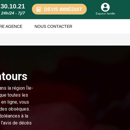
.30.10.21
DEVIS IMMÉDIAT
24h/24 - 7j/7
Espace famille
RE AGENCE
NOUS CONTACTER
ntours
ns la région Île-
que toutes les
 en ligne, vous
t des obsèques.
oléances à la
r l’avis de décès