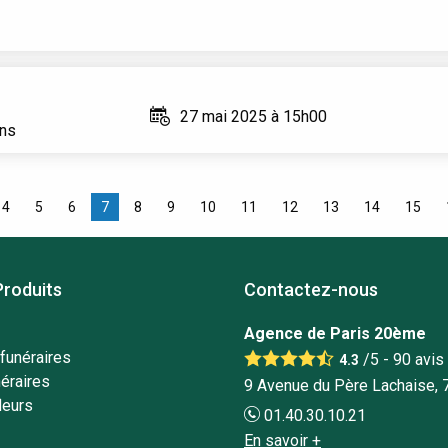
27 mai 2025 à 15h00
ans
4
5
6
7
8
9
10
11
12
13
14
15
Produits
Contactez-nous
Agence de Paris 20ème
funéraires
/5 -
90
avis
4.3
éraires
9 Avenue du Père Lachaise, 
leurs
01.40.30.10.21
En savoir +