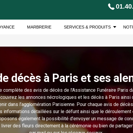
01.40
OYANCE
MARBRERIE
SERVICES & PRODUITS
NOT
de décès à Paris et ses ale
te complète des avis de décès de l'Assistance Funéraire Paris da
couvrez les annonces nécrologiques et les décès à Paris ainsi 
venir dans l’agglomération Parisienne. Pour chaque avis de décès
s informations détaillées sur le défunt ainsi que le déroulemen
oposons également la possibilité d’envoyer un message de cond
e livrer des fleurs directement à la cérémonie ou bien de partage
par mail ou sur les réseaux sociaux.