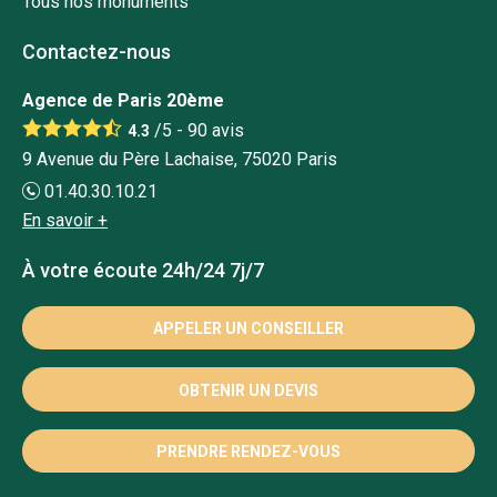
Tous nos monuments
Contactez-nous
Agence de Paris 20ème
/5 -
90
avis
4.3
9 Avenue du Père Lachaise, 75020 Paris
01.40.30.10.21
En savoir +
À votre écoute 24h/24 7j/7
APPELER UN CONSEILLER
OBTENIR UN DEVIS
PRENDRE RENDEZ-VOUS