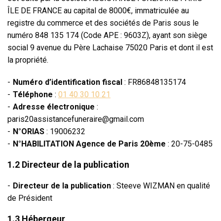
ÎLE DE FRANCE
au capital de 8
000€
, immatriculée au
registre du commerce et des sociétés de Paris
sous le
numéro 848 135 174 (Code APE : 9603Z)
, ayant son siège
social 9 avenue du Père Lachaise 75020 Paris
et dont il est
la propriété.
Numéro d’identification fiscal
: FR86848135174
Téléphone
:
01 40 30 10 21
Adresse électronique
:
paris20assistancefuneraire@gmail.com
N°ORIAS
: 19006232
N°HABILITATION Agence de Paris 20ème
: 20-75-0485
1.2 Directeur de la publication
Directeur de la publication
: Steeve WIZMAN
en qualité
de Président
1.3 Hébergeur