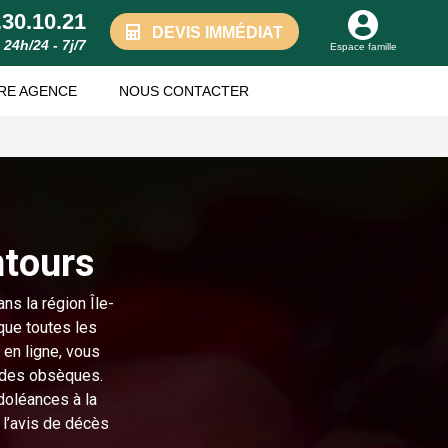
.30.10.21
DEVIS IMMÉDIAT
24h/24 - 7j/7
Espace famille
RE AGENCE
NOUS CONTACTER
ntours
ns la région Île-
que toutes les
 en ligne, vous
t des obsèques.
oléances à la
r l’avis de décès