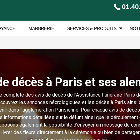
01.40
OYANCE
MARBRERIE
SERVICES & PRODUITS
NOT
de décès à Paris et ses ale
te complète des avis de décès de l'Assistance Funéraire Paris da
couvrez les annonces nécrologiques et les décès à Paris ainsi 
venir dans l’agglomération Parisienne. Pour chaque avis de décès
s informations détaillées sur le défunt ainsi que le déroulemen
oposons également la possibilité d’envoyer un message de cond
e livrer des fleurs directement à la cérémonie ou bien de partage
par mail ou sur les réseaux sociaux.