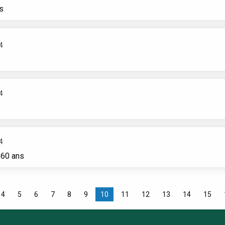
s
4
4
4
 60 ans
4
5
6
7
8
9
10
11
12
13
14
15