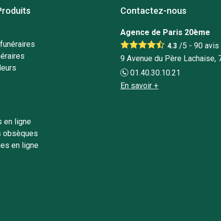
Produits
Contactez-nous
Agence de Paris 20ème
funéraires
/5 -
90
avis
4.3
éraires
9 Avenue du Père Lachaise, 
leurs
01.40.30.10.21
En savoir +
 en ligne
s obsèques
es en ligne