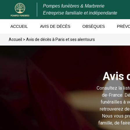
Pompes funèbres & Marbrerie
Entreprise familiale et indépendante
ACCUEIL
AVIS DE DÉCÈS
OBSÈQUES
PRÉV
Accueil
>
Avis de décès à Paris et ses alentours
Avis 
Consultez la lis
de-France. Dé
funérailles à 
retrouverez de
Nous vous pr
famille, de fair