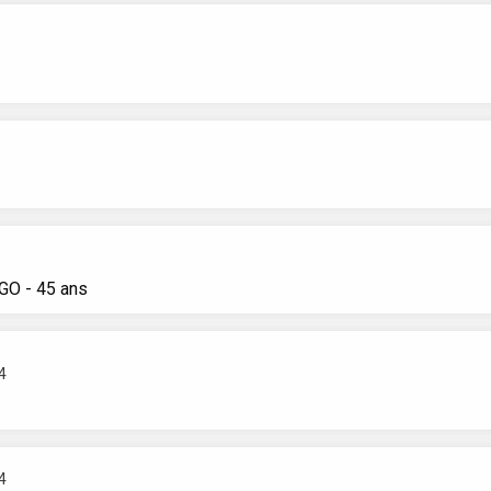
LGO
- 45 ans
4
4