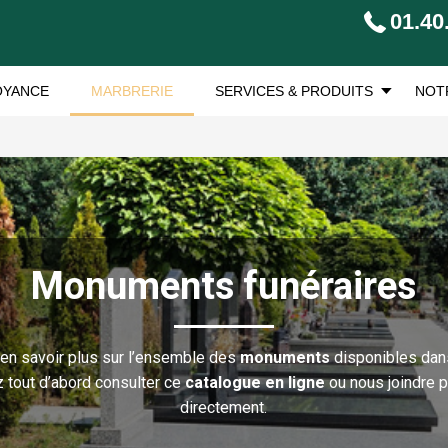
01.40
OYANCE
MARBRERIE
SERVICES & PRODUITS
NOT
Monuments funéraires
en savoir plus sur l’ensemble des
monuments
disponibles dan
 tout d’abord consulter ce
catalogue en ligne
ou nous joindre 
directement.