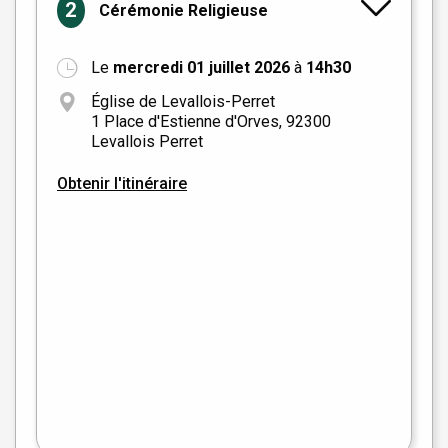
2
Cérémonie Religieuse
Le
mercredi 01 juillet 2026
à
14h30
Église de Levallois-Perret
1 Place d'Estienne d'Orves, 92300
Levallois Perret
Obtenir l'itinéraire
+
−
flet
|
©
treetMap