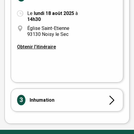
Le
lundi 18 août 2025
à
+
14h30
−
Église Saint-Etienne
93130 Noisy le Sec
Obtenir l'itinéraire
Leaflet
|
©
OpenStreetMap
3
Inhumation