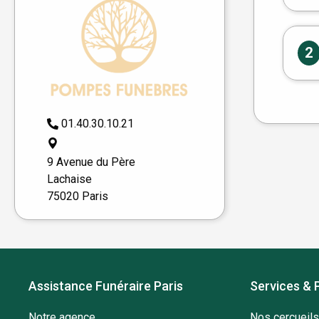
2
01.40.30.10.21
9 Avenue du Père
Lachaise
75020 Paris
Assistance Funéraire Paris
Services & 
Notre agence
Nos cercueils