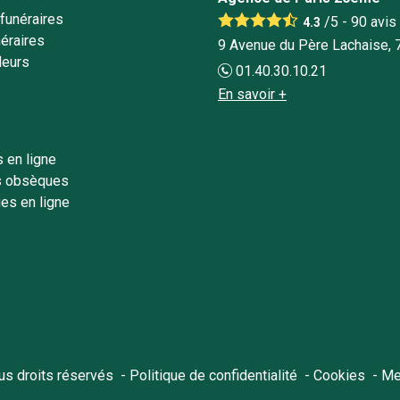
funéraires
/5 -
90
avis
4.3
éraires
9 Avenue du Père Lachaise, 
leurs
01.40.30.10.21
En savoir +
 en ligne
s obsèques
es en ligne
ous droits réservés
Politique de confidentialité
Cookies
Me