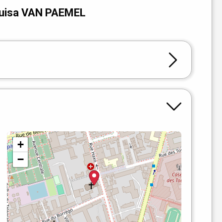
ouisa VAN PAEMEL
+
−