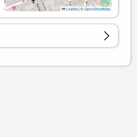
Leaflet
|
©
OpenStreetMap