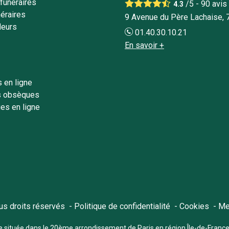
funéraires
/5 -
90
avis
4.3
éraires
9 Avenue du Père Lachaise, 
leurs
01.40.30.10.21
En savoir +
 en ligne
s obsèques
es en ligne
ous droits réservés
Politique de confidentialité
Cookies
Me
ce située dans le 20ème arrondissement de Paris en région Île-de-France