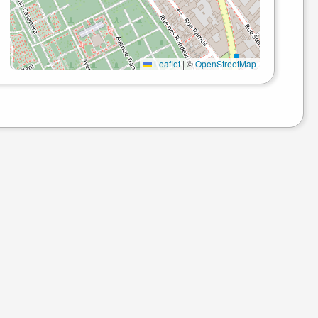
Leaflet
|
©
OpenStreetMap