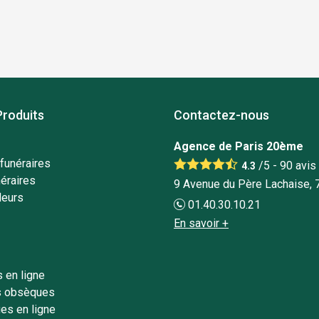
Produits
Contactez-nous
Agence de Paris 20ème
funéraires
/5 -
90
avis
4.3
éraires
9 Avenue du Père Lachaise, 
leurs
01.40.30.10.21
En savoir +
 en ligne
s obsèques
es en ligne